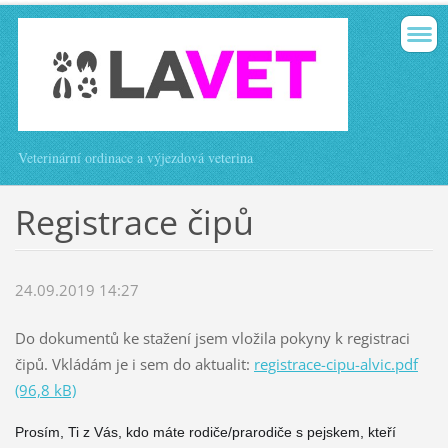
Veterinární ordinace a výjezdová veterina
Registrace čipů
24.09.2019 14:27
Do dokumentů ke stažení jsem vložila pokyny k registraci
čipů. Vkládám je i sem do aktualit:
registrace-cipu-alvic.pdf
(96,8 kB)
Prosím, Ti z Vás, kdo máte rodiče/prarodiče s pejskem, kteří