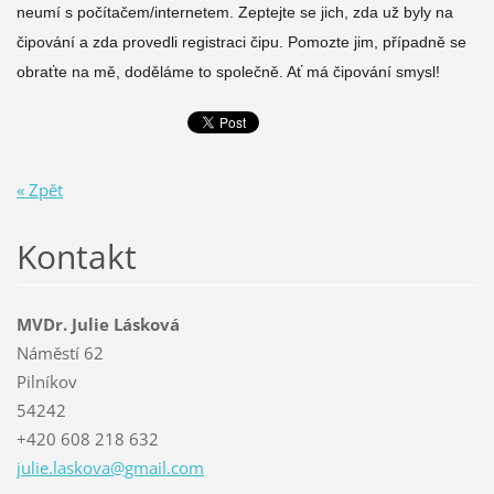
neumí s počítačem/internetem. Zeptejte se jich, zda už byly na
čipování a zda provedli registraci čipu. Pomozte jim, případně se
obraťte na mě, doděláme to společně. Ať má čipování smysl!
« Zpět
Kontakt
MVDr. Julie Lásková
Náměstí 62
Pilníkov
54242
+420 608 218 632
julie.la
skova@gm
ail.com