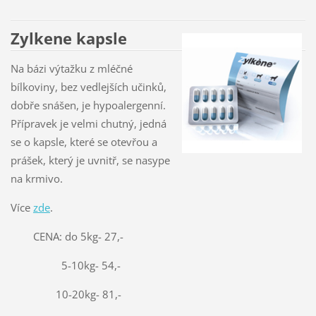
Zylkene kapsle
Na bázi výtažku z mléčné
bílkoviny, bez vedlejších učinků,
dobře snášen, je hypoalergenní.
Přípravek je velmi chutný, jedná
se o kapsle, které se otevřou a
prášek, který je uvnitř, se nasype
na krmivo.
Více
zde
.
CENA: do 5kg- 27,-
5-10kg- 54,-
10-20kg- 81,-