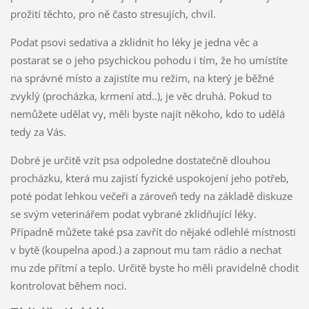
prožití těchto, pro ně často stresujích, chvil.
Podat psovi sedativa a zklidnit ho léky je jedna věc a
postarat se o jeho psychickou pohodu i tím, že ho umístíte
na správné místo a zajistíte mu režim, na který je běžné
zvyklý (procházka, krmení atd..), je věc druhá. Pokud to
nemůžete udělat vy, měli byste najít někoho, kdo to udělá
tedy za Vás.
Dobré je určitě vzít psa odpoledne dostatečně dlouhou
procházku, která mu zajistí fyzické uspokojení jeho potřeb,
poté podat lehkou večeři a zároveň tedy na základě diskuze
se svým veterinářem podat vybrané zklidňující léky.
Případně můžete také psa zavřít do nějaké odlehlé místnosti
v bytě (koupelna apod.) a zapnout mu tam rádio a nechat
mu zde přítmí a teplo. Určitě byste ho měli pravidelně chodit
kontrolovat během noci.