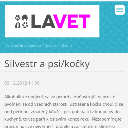
Veterinární ordinace a výjezdová veterina
Silvestr a psi/kočky
03.12.2012 11:09
Alkoholické opojení, salva petard a ohňostrojů, naprosté
uvolnění se od všedních starostí, ustrašená kočka choulící se
pod peřinou, zmatený kňučící pes pobíhající z koupelny do
kuchyně, to vše patří k oslavám konce roku. Nezapomínejte
prosím na své nejvěrnější přátele a zajistěte jim klidnější