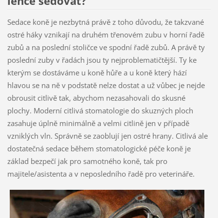
lehce sedovat?
Sedace koně je nezbytná právě z toho důvodu, že takzvané
ostré háky vznikají na druhém třenovém zubu v horní řadě
zubů a na poslední stoličce ve spodní řadě zubů. A právě ty
poslední zuby v řadách jsou ty nejproblematičtější. Ty ke
kterým se dostáváme u koně hůře a u koně který hází
hlavou se na ně v podstatě nelze dostat a už vůbec je nejde
obrousit citlivě tak, abychom nezasahovali do skusné
plochy. Moderní citlivá stomatologie do skuzných ploch
zasahuje úplně minimálně a velmi citlině jen v případě
vzniklých vln. Správně se zaoblují jen ostré hrany. Citlivá ale
dostatečná sedace během stomatologické péče koně je
základ bezpečí jak pro samotného koně, tak pro
majitele/asistenta a v neposledního řadě pro veterináře.