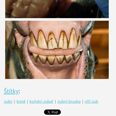
Štítky
:
zuby
|
koně
|
koňský zubař
|
zubní bruska
|
vlčí zub