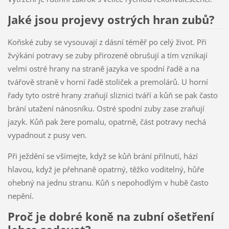
Jaké jsou projevy ostrých hran zubů?
Koňské zuby se vysouvají z dásní téměř po celý život. Při
žvýkání potravy se zuby přirozeně obrušují a tím vznikají
velmi ostré hrany na straně jazyka ve spodní řadě a na
tvářově straně v horní řadě stoliček a premolárů. U horní
řady tyto ostré hrany zraňují sliznici tváří a kůň se pak často
brání utažení nánosníku. Ostré spodní zuby zase zraňují
jazyk. Kůň pak žere pomalu, opatrně, část potravy nechá
vypadnout z pusy ven.
Při ježdění se všímejte, když se kůň brání přilnutí, hází
hlavou, když je přehnaně opatrný, těžko voditelný, hůře
ohebný na jednu stranu. Kůň s nepohodlým v hubě často
nepění.
Proč je dobré koně na zubní ošetření