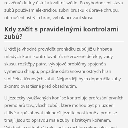
rozvěrač dutiny ústní a kvalitní světlo. Po vyhodnocení stavu
zubů používám elektrickou zubní brusku k úpravě chrupu,
obroušení ostrých hran, vybalancování skusu.
Kdy začít s pravidelnými kontrolami
zubů?
Určitě je vhodné provádět prohlídku zubů již u hříbat a
mladých koní- kontrolovat různé vrozené defekty, vady
skusu, rozštěpy patra, vývojové problémy spojené s
výměnou chrupu, případně odstraňování ostrých hran
stoliček a třenových zubů. Nejpozději bych doporučila zuby
zkontrolovat těsně před obsednutím.
U jezdecky využívaných koní se kontroluje prořezání prvních
premolárů tzv.,,vlčích zubů,, které mohou být při uždění
citlivé a způsobovat tak horší jezditelnost koně a proto se
trhají. Jsou to opravdu malé zuby, s krátkým kořenem.
Vytržení je rutinní zákrok s velice rychlou rekonvalescencí.