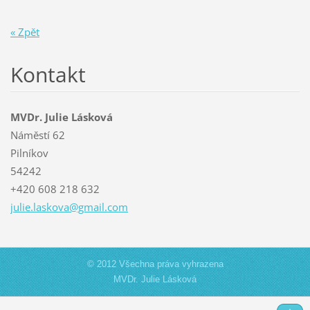
« Zpět
Kontakt
MVDr. Julie Lásková
Náměstí 62
Pilníkov
54242
+420 608 218 632
julie.la
skova@gm
ail.com
© 2012 Všechna práva vyhrazena
MVDr. Julie Lásková